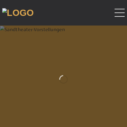
Sandshows für
Ihr Theater
ENTDECKEN SIE UNSERE SHOWS –
EMOTIONAL, EINZIGARTIG,
EINFACH BUCHBAR