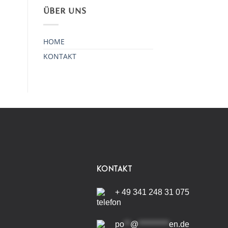
ÜBER UNS
HOME
KONTAKT
KONTAKT
+ 49 341 248 31 075
po
**
@
**********
en.de