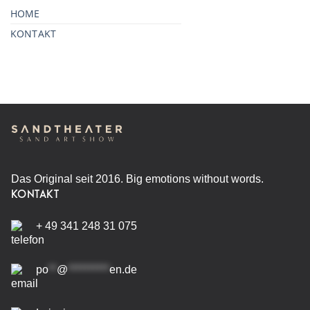
HOME
KONTAKT
Das Original seit 2016. Big emotions without words.
KONTAKT
+ 49 341 248 31 075
po
**
@
**********
en.de