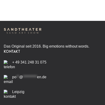
Das Original seit 2016. Big emotions without words.
KONTAKT
+ 49 341 248 31 075
po
**
@
**********
en.de
Leipzig