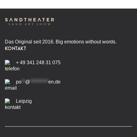
Das Original seit 2016. Big emotions without words.
KONTAKT
+ 49 341 248 31 075
po
**
@
**********
en.de
Leipzig